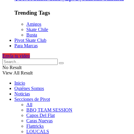
Trending Tags
Amigos
Skate Chile
Busta
Pivot Skate Club
Para Marcas
Envía tu video
No Result
View All Result
Inicio
Quiénes Somos
Noticias
Secciones de Pivot
All
BBQ TEAM SESSION
Capos Del Flat
Caras Nuevas
Flattricks
LOUCALS