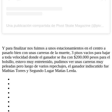
Una publicación compartida de Pivot Skate Magazine (@pivotskatemag)
Y para finalizar nos fuimos a unos estacionamientos en el centro a
pasarlo bien con unas carreras de la muerte, 3 pisos vacios para bajar
a toda velocidad donde el ganador se iba con $200.000 pesos para el
bolsillo, estuvo muy entretenido, pudimos ver unas carreras muy
peleadas pero luego de varios repechajes, el ganador indiscutido fue
Mathias Torres y Segundo Lugar Matias Lerda.