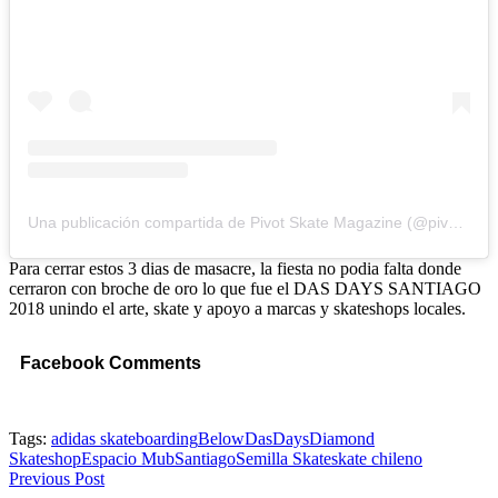
Una publicación compartida de Pivot Skate Magazine (@pivotskatemag)
Para cerrar estos 3 dias de masacre, la fiesta no podia falta donde
cerraron con broche de oro lo que fue el DAS DAYS SANTIAGO
2018 unindo el arte, skate y apoyo a marcas y skateshops locales.
Facebook Comments
Tags:
adidas skateboarding
Below
DasDays
Diamond
Skateshop
Espacio Mub
Santiago
Semilla Skate
skate chileno
Previous Post