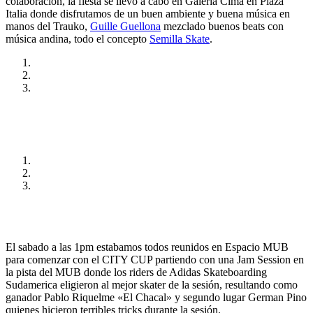
colaboración, la fiesta se llevo a cabo en Galeria Cima en Plaza
Italia donde disfrutamos de un buen ambiente y buena música en
manos del Trauko,
Guille Guellona
mezclado buenos beats con
música andina, todo el concepto
Semilla Skate
.
El sabado a las 1pm estabamos todos reunidos en Espacio MUB
para comenzar con el CITY CUP partiendo con una Jam Session en
la pista del MUB donde los riders de Adidas Skateboarding
Sudamerica eligieron al mejor skater de la sesión, resultando como
ganador Pablo Riquelme «El Chacal» y segundo lugar German Pino
quienes hicieron terribles tricks durante la sesión.