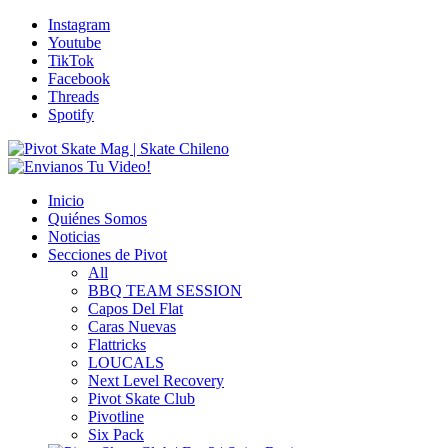
Instagram
Youtube
TikTok
Facebook
Threads
Spotify
Inicio
Quiénes Somos
Noticias
Secciones de Pivot
All
BBQ TEAM SESSION
Capos Del Flat
Caras Nuevas
Flattricks
LOUCALS
Next Level Recovery
Pivot Skate Club
Pivotline
Six Pack