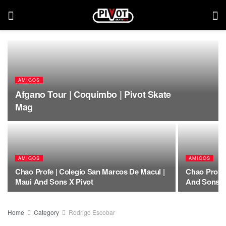
AMIGOS
Afgano Tour | Coquimbo | Pivot Skate
Mag
AMIGOS
AMIGOS
Chao Profe | Colegio San Marcos De Macul |
Chao Profe 
Maui And Sons X Pivot
And Sons X
Home
Category
Rodrigo Escobar