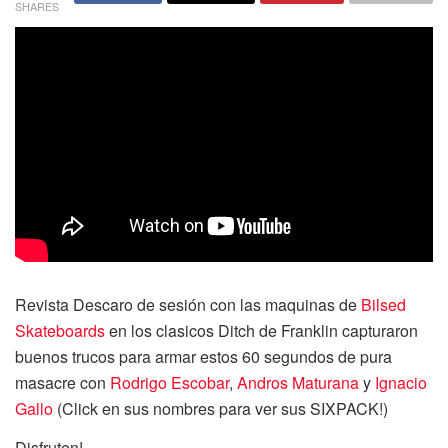
SHARES
Revista Descaro de sesión con las maquinas de
Bilsed
Skateboards
en los clasicos Ditch de Franklin capturaron
buenos trucos para armar estos 60 segundos de pura
masacre con
Rodrigo Escobar
,
Andros Maturana
y
Ignacio
Gallo
(Click en sus nombres para ver sus SIXPACK!)
Disfruten!