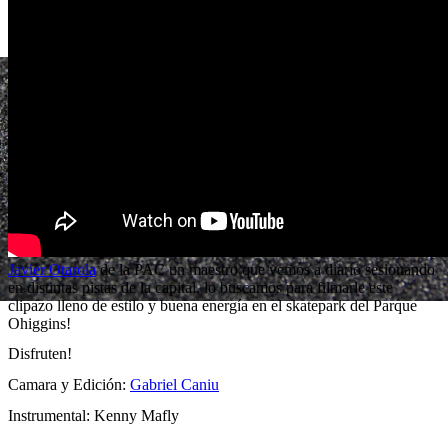
Javier Otarola
de la PAC un maestro que vemos a diario sesionando
en distintas pistas de la capital, lo buscamos para filmarle este
clipazo lleno de estilo y buena energía en el skatepark del Parque
Ohiggins!
Disfruten!
Camara y Edición:
Gabriel Caniu
Instrumental: Kenny Mafly