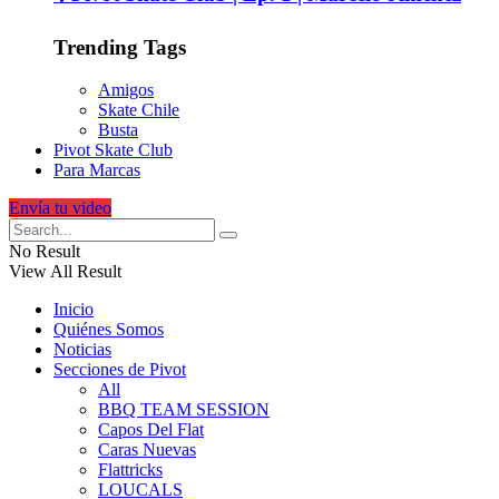
Trending Tags
Amigos
Skate Chile
Busta
Pivot Skate Club
Para Marcas
Envía tu video
No Result
View All Result
Inicio
Quiénes Somos
Noticias
Secciones de Pivot
All
BBQ TEAM SESSION
Capos Del Flat
Caras Nuevas
Flattricks
LOUCALS