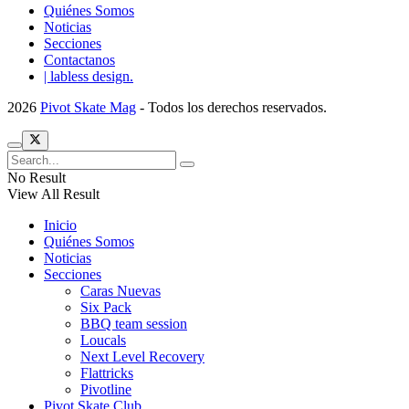
Quiénes Somos
Noticias
Secciones
Contactanos
| labless design.
2026
Pivot Skate Mag
- Todos los derechos reservados.
No Result
View All Result
Inicio
Quiénes Somos
Noticias
Secciones
Caras Nuevas
Six Pack
BBQ team session
Loucals
Next Level Recovery
Flattricks
Pivotline
Pivot Skate Club