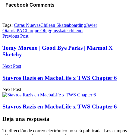
Facebook Comments
Tags:
Caras Nuevas
Chilean Skateaboarding
Javier
Otarola
PAC
Parque Ohiggins
skate chileno
Previous Post
Tomy Moreno | Good Bye Parks | Marmol X
Sketchy
Next Post
Stavros Razis en MacbaLife x TWS Chapter 6
Next Post
Stavros Razis en MacbaLife x TWS Chapter 6
Deja una respuesta
Tu dirección de correo electrónico no será publicada.
Los campos