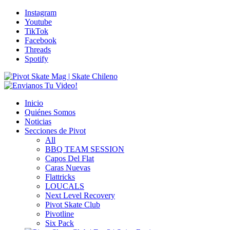
Instagram
Youtube
TikTok
Facebook
Threads
Spotify
Inicio
Quiénes Somos
Noticias
Secciones de Pivot
All
BBQ TEAM SESSION
Capos Del Flat
Caras Nuevas
Flattricks
LOUCALS
Next Level Recovery
Pivot Skate Club
Pivotline
Six Pack