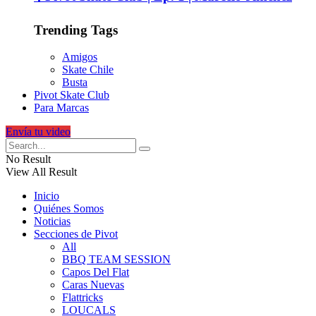
Trending Tags
Amigos
Skate Chile
Busta
Pivot Skate Club
Para Marcas
Envía tu video
No Result
View All Result
Inicio
Quiénes Somos
Noticias
Secciones de Pivot
All
BBQ TEAM SESSION
Capos Del Flat
Caras Nuevas
Flattricks
LOUCALS