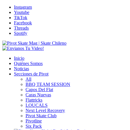
Instagram
Youtube
TikTok
Facebook
Threads
Spotify
Inicio
Quiénes Somos
Noticias
Secciones de Pivot
All
BBQ TEAM SESSION
Capos Del Flat
Caras Nuevas
Flattricks
LOUCALS
Next Level Recovery
Pivot Skate Club
Pivotline
Six Pack