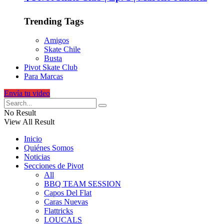
Trending Tags
Amigos
Skate Chile
Busta
Pivot Skate Club
Para Marcas
Envía tu video
No Result
View All Result
Inicio
Quiénes Somos
Noticias
Secciones de Pivot
All
BBQ TEAM SESSION
Capos Del Flat
Caras Nuevas
Flattricks
LOUCALS