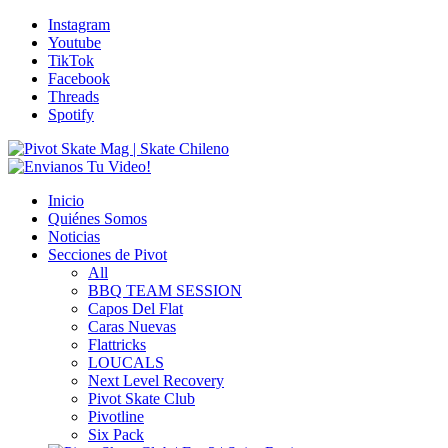
Instagram
Youtube
TikTok
Facebook
Threads
Spotify
Inicio
Quiénes Somos
Noticias
Secciones de Pivot
All
BBQ TEAM SESSION
Capos Del Flat
Caras Nuevas
Flattricks
LOUCALS
Next Level Recovery
Pivot Skate Club
Pivotline
Six Pack