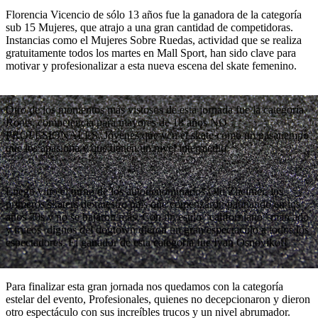
Florencia Vicencio de sólo 13 años fue la ganadora de la categoría
sub 15 Mujeres, que atrajo a una gran cantidad de competidoras.
Instancias como el Mujeres Sobre Ruedas, actividad que se realiza
gratuitamente todos los martes en Mall Sport, han sido clave para
motivar y profesionalizar a esta nueva escena del skate femenino.
Otro de los momentos más vistosos de esta jornada fue la categoría
Roots, competencia para mayores de 18 años NO
PROFESIONALES. Jóvenes que ven el skate como un pasatiempo
que los apasiona y que tienen un nivel intermedio.
Luego vino el turno de los autodenominados Old Zheimer, los
primeros skaters de nuestro país que comenzaron patinando en los
años 70s y no se bajaron más. Con un estilo “californiano” marcado
y trucos dignos del dogtown dieron un gran espectáculo a todos los
espectadores. El ganador de esta categoría fue Ivan Osnovikoff
Para finalizar esta gran jornada nos quedamos con la categoría
estelar del evento, Profesionales, quienes no decepcionaron y dieron
otro espectáculo con sus increíbles trucos y un nivel abrumador.