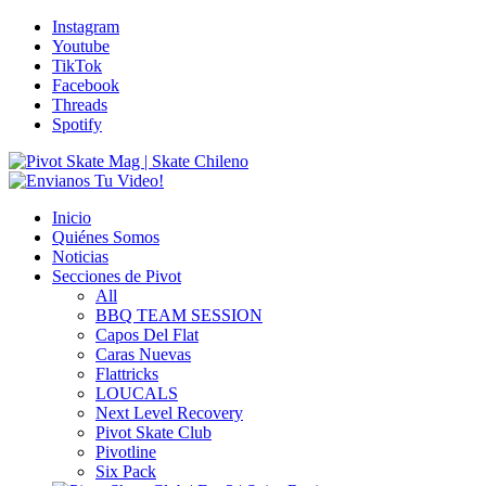
Instagram
Youtube
TikTok
Facebook
Threads
Spotify
Inicio
Quiénes Somos
Noticias
Secciones de Pivot
All
BBQ TEAM SESSION
Capos Del Flat
Caras Nuevas
Flattricks
LOUCALS
Next Level Recovery
Pivot Skate Club
Pivotline
Six Pack