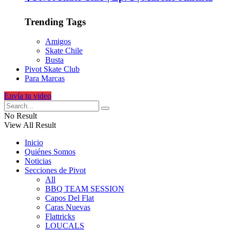
Trending Tags
Amigos
Skate Chile
Busta
Pivot Skate Club
Para Marcas
Envía tu video
No Result
View All Result
Inicio
Quiénes Somos
Noticias
Secciones de Pivot
All
BBQ TEAM SESSION
Capos Del Flat
Caras Nuevas
Flattricks
LOUCALS