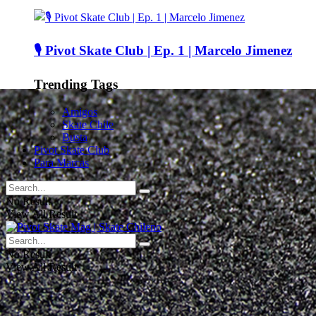
🎙️ Pivot Skate Club | Ep. 1 | Marcelo Jimenez
Trending Tags
Amigos
Skate Chile
Busta
Pivot Skate Club
Para Marcas
No Result
View All Result
No Result
View All Result