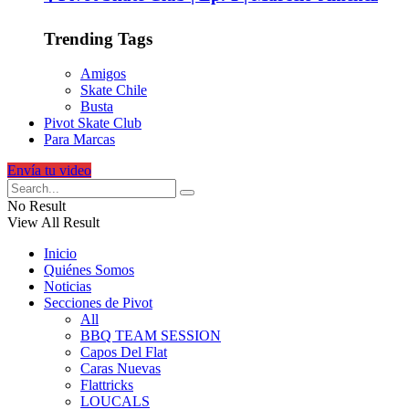
Trending Tags
Amigos
Skate Chile
Busta
Pivot Skate Club
Para Marcas
Envía tu video
No Result
View All Result
Inicio
Quiénes Somos
Noticias
Secciones de Pivot
All
BBQ TEAM SESSION
Capos Del Flat
Caras Nuevas
Flattricks
LOUCALS