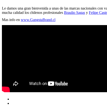
Le damos una gran bienvenida a unas de las marcas nacionales con va
mucha calidad los chilenos profesionales
Braulio Sagas
y
Felipe Castr
Mas info en
www.GangstaBrand.cl