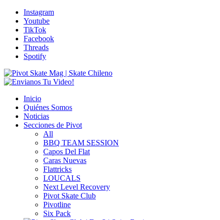
Instagram
Youtube
TikTok
Facebook
Threads
Spotify
Inicio
Quiénes Somos
Noticias
Secciones de Pivot
All
BBQ TEAM SESSION
Capos Del Flat
Caras Nuevas
Flattricks
LOUCALS
Next Level Recovery
Pivot Skate Club
Pivotline
Six Pack