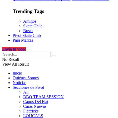
Trending Tags
Amigos
Skate Chile
Busta
Pivot Skate Club
Para Marcas
Envía tu video
No Result
View All Result
Inicio
Quiénes Somos
Noticias
Secciones de Pivot
All
BBQ TEAM SESSION
Capos Del Flat
Caras Nuevas
Flattricks
LOUCALS