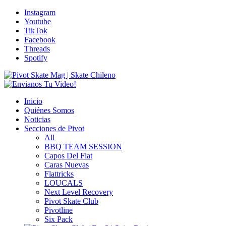
Instagram
Youtube
TikTok
Facebook
Threads
Spotify
Inicio
Quiénes Somos
Noticias
Secciones de Pivot
All
BBQ TEAM SESSION
Capos Del Flat
Caras Nuevas
Flattricks
LOUCALS
Next Level Recovery
Pivot Skate Club
Pivotline
Six Pack