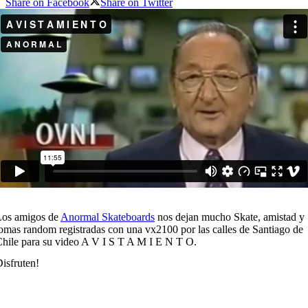
Share on Facebook
Share on Twitter
Los amigos de
Anormal Skateboards
nos dejan mucho Skate, amistad y
omas random registradas con una vx2100 por las calles de Santiago de
hile para su video A V I S T A M I E N T O.
isfruten!