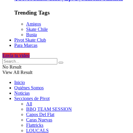
Trending Tags
Amigos
Skate Chile
Busta
Pivot Skate Club
Para Marcas
Envía tu video
No Result
View All Result
Inicio
Quiénes Somos
Noticias
Secciones de Pivot
All
BBQ TEAM SESSION
Capos Del Flat
Caras Nuevas
Flattricks
LOUCALS