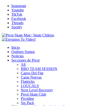
Instagram
Youtube
TikTok
Facebook
Threads
Spotify
Inicio
Quiénes Somos
Noticias
Secciones de Pivot
All
BBQ TEAM SESSION
Capos Del Flat
Caras Nuevas
Flattricks
LOUCALS
Next Level Recovery
Pivot Skate Club
Pivotline
Six Pack