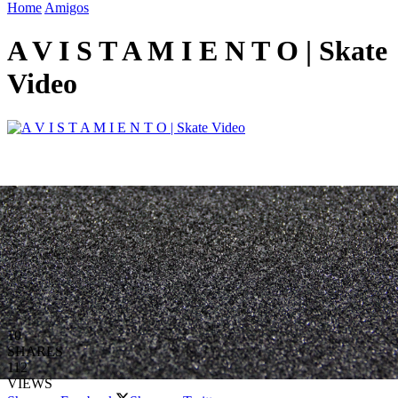
Home
Amigos
A V I S T A M I E N T O | Skate
Video
10
SHARES
112
VIEWS