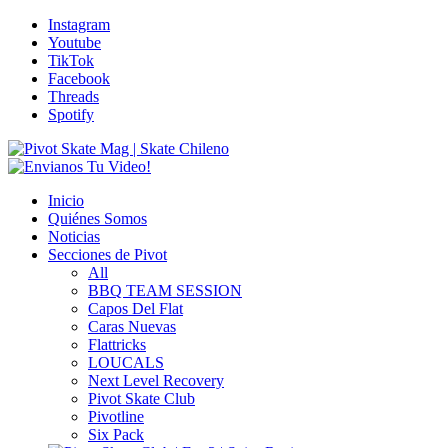
Instagram
Youtube
TikTok
Facebook
Threads
Spotify
Inicio
Quiénes Somos
Noticias
Secciones de Pivot
All
BBQ TEAM SESSION
Capos Del Flat
Caras Nuevas
Flattricks
LOUCALS
Next Level Recovery
Pivot Skate Club
Pivotline
Six Pack