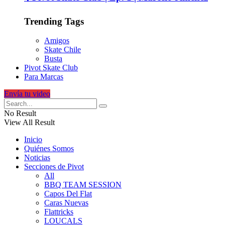
Trending Tags
Amigos
Skate Chile
Busta
Pivot Skate Club
Para Marcas
Envía tu video
No Result
View All Result
Inicio
Quiénes Somos
Noticias
Secciones de Pivot
All
BBQ TEAM SESSION
Capos Del Flat
Caras Nuevas
Flattricks
LOUCALS