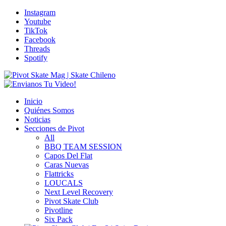
Instagram
Youtube
TikTok
Facebook
Threads
Spotify
Inicio
Quiénes Somos
Noticias
Secciones de Pivot
All
BBQ TEAM SESSION
Capos Del Flat
Caras Nuevas
Flattricks
LOUCALS
Next Level Recovery
Pivot Skate Club
Pivotline
Six Pack