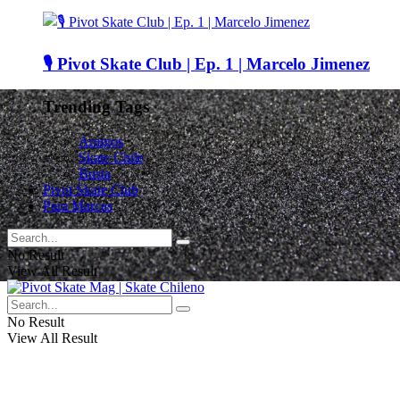
🎙️ Pivot Skate Club | Ep. 1 | Marcelo Jimenez
Trending Tags
Amigos
Skate Chile
Busta
Pivot Skate Club
Para Marcas
No Result
View All Result
No Result
View All Result