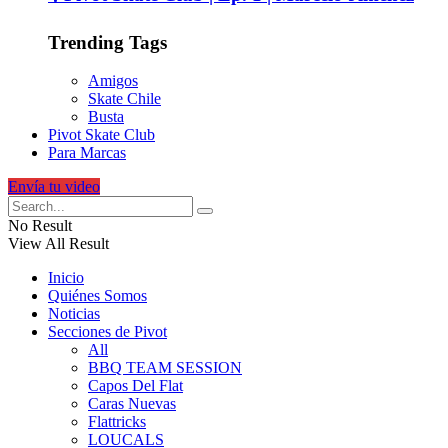
Trending Tags
Amigos
Skate Chile
Busta
Pivot Skate Club
Para Marcas
Envía tu video
No Result
View All Result
Inicio
Quiénes Somos
Noticias
Secciones de Pivot
All
BBQ TEAM SESSION
Capos Del Flat
Caras Nuevas
Flattricks
LOUCALS