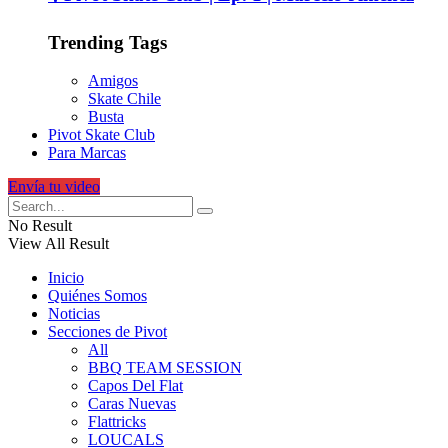
Trending Tags
Amigos
Skate Chile
Busta
Pivot Skate Club
Para Marcas
Envía tu video
No Result
View All Result
Inicio
Quiénes Somos
Noticias
Secciones de Pivot
All
BBQ TEAM SESSION
Capos Del Flat
Caras Nuevas
Flattricks
LOUCALS