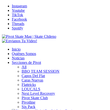
Instagram
Youtube
TikTok
Facebook
Threads
Spotify
Inicio
Quiénes Somos
Noticias
Secciones de Pivot
All
BBQ TEAM SESSION
Capos Del Flat
Caras Nuevas
Flattricks
LOUCALS
Next Level Recovery
Pivot Skate Club
Pivotline
Six Pack