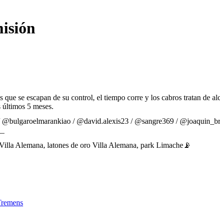
misión
e se escapan de su control, el tiempo corre y los cabros tratan de alca
s últimos 5 meses.
/ @bulgaroelmarankiao / @david.alexis23 / @sangre369 / @joaquin_br
__
 Villa Alemana, latones de oro Villa Alemana, park Limache📡
Tremens