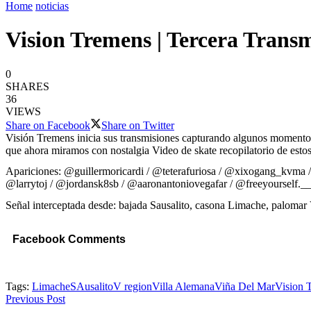
Home
noticias
Vision Tremens | Tercera Trans
0
SHARES
36
VIEWS
Share on Facebook
Share on Twitter
Visión Tremens inicia sus transmisiones capturando algunos momentos qu
que ahora miramos con nostalgia Video de skate recopilatorio de esto
Apariciones: @guillermoricardi / @teterafuriosa / @xixogang_kvma 
@larrytoj / @jordansk8sb / @aaronantoniovegafar / @freeyourself._
Señal interceptada desde: bajada Sausalito, casona Limache, palomar
Facebook Comments
Tags:
Limache
SAusalito
V region
Villa Alemana
Viña Del Mar
Vision 
Previous Post