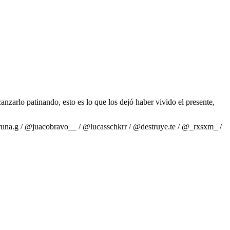
nzarlo patinando, esto es lo que los dejó haber vivido el presente,
una.g / @juacobravo__ / @lucasschkrr / @destruye.te / @_rxsxm_ /