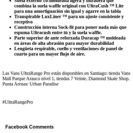
Suela exterior co-moldeada ligera y duradera que
combina la suela waffle original con UltraCush ™ Lite
para una amortiguación sin igual y agarre en la tabla
Transpirable LuxLiner ™ para un ajuste consistente y
receptivo
Construcción interna Sock-fit para poner nada más que
espuma Ultracush entre tú y la suela waffle.
Parte superior de ante reforzada Duracap ™ moldeada
en áreas de alta abrasión para mayor durabilidad
Lengüeta respirable, cuello y ventilaciones de panel de
cuarto para un mayor flujo de aire.
Las Vans UltraRange Pro están disponibles en Santiago: tienda Vans
Mall Parque Arauco nivel 1, tiendas 7 Veinte, Diamond Skate Shop.
Punta Arenas: Urban Paradise
#UltraRangePro
Facebook Comments