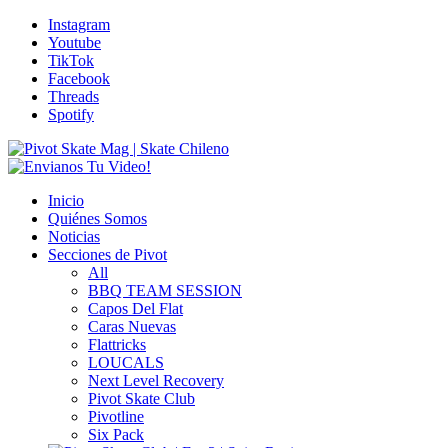
Instagram
Youtube
TikTok
Facebook
Threads
Spotify
Inicio
Quiénes Somos
Noticias
Secciones de Pivot
All
BBQ TEAM SESSION
Capos Del Flat
Caras Nuevas
Flattricks
LOUCALS
Next Level Recovery
Pivot Skate Club
Pivotline
Six Pack