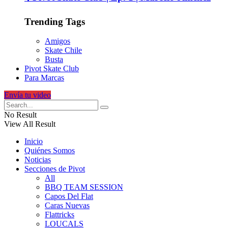
Trending Tags
Amigos
Skate Chile
Busta
Pivot Skate Club
Para Marcas
Envía tu video
No Result
View All Result
Inicio
Quiénes Somos
Noticias
Secciones de Pivot
All
BBQ TEAM SESSION
Capos Del Flat
Caras Nuevas
Flattricks
LOUCALS