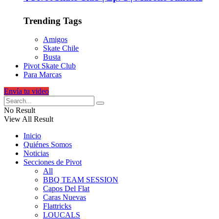
Trending Tags
Amigos
Skate Chile
Busta
Pivot Skate Club
Para Marcas
Envía tu video
No Result
View All Result
Inicio
Quiénes Somos
Noticias
Secciones de Pivot
All
BBQ TEAM SESSION
Capos Del Flat
Caras Nuevas
Flattricks
LOUCALS