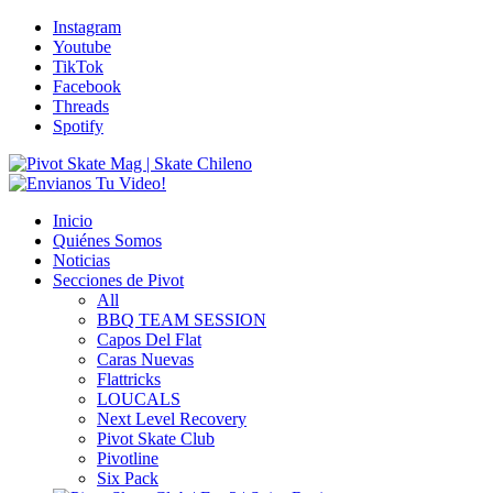
Instagram
Youtube
TikTok
Facebook
Threads
Spotify
Inicio
Quiénes Somos
Noticias
Secciones de Pivot
All
BBQ TEAM SESSION
Capos Del Flat
Caras Nuevas
Flattricks
LOUCALS
Next Level Recovery
Pivot Skate Club
Pivotline
Six Pack