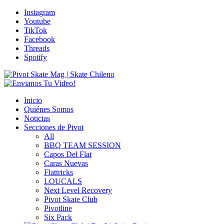
Instagram
Youtube
TikTok
Facebook
Threads
Spotify
Inicio
Quiénes Somos
Noticias
Secciones de Pivot
All
BBQ TEAM SESSION
Capos Del Flat
Caras Nuevas
Flattricks
LOUCALS
Next Level Recovery
Pivot Skate Club
Pivotline
Six Pack