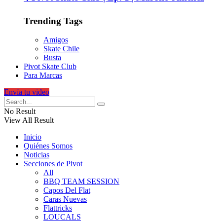
Trending Tags
Amigos
Skate Chile
Busta
Pivot Skate Club
Para Marcas
Envía tu video
No Result
View All Result
Inicio
Quiénes Somos
Noticias
Secciones de Pivot
All
BBQ TEAM SESSION
Capos Del Flat
Caras Nuevas
Flattricks
LOUCALS