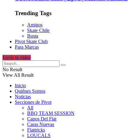
Trending Tags
Amigos
Skate Chile
Busta
Pivot Skate Club
Para Marcas
Envía tu video
No Result
View All Result
Inicio
Quiénes Somos
Noticias
Secciones de Pivot
All
BBQ TEAM SESSION
Capos Del Flat
Caras Nuevas
Flattricks
LOUCALS