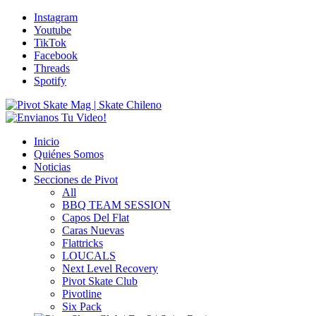
Instagram
Youtube
TikTok
Facebook
Threads
Spotify
Inicio
Quiénes Somos
Noticias
Secciones de Pivot
All
BBQ TEAM SESSION
Capos Del Flat
Caras Nuevas
Flattricks
LOUCALS
Next Level Recovery
Pivot Skate Club
Pivotline
Six Pack