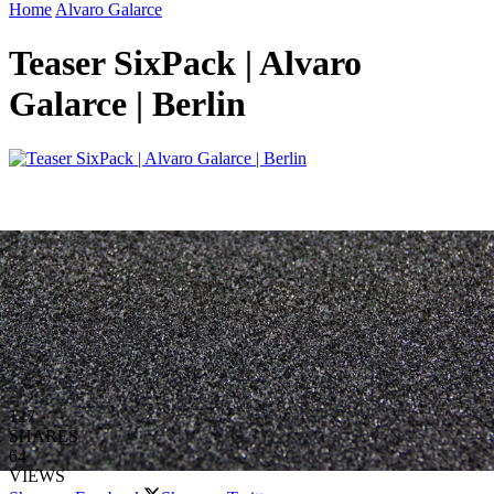
Home
Alvaro Galarce
Teaser SixPack | Alvaro
Galarce | Berlin
127
SHARES
64
VIEWS