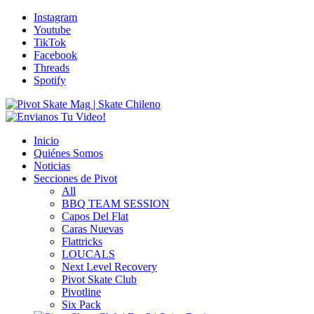
Instagram
Youtube
TikTok
Facebook
Threads
Spotify
Inicio
Quiénes Somos
Noticias
Secciones de Pivot
All
BBQ TEAM SESSION
Capos Del Flat
Caras Nuevas
Flattricks
LOUCALS
Next Level Recovery
Pivot Skate Club
Pivotline
Six Pack