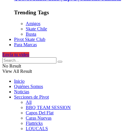
Trending Tags
Amigos
Skate Chile
Busta
Pivot Skate Club
Para Marcas
Envía tu video
No Result
View All Result
Inicio
Quiénes Somos
Noticias
Secciones de Pivot
All
BBQ TEAM SESSION
Capos Del Flat
Caras Nuevas
Flattricks
LOUCALS