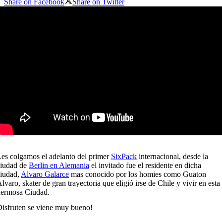
Share on Facebook
Share on Twitter
es colgamos el adelanto del primer
SixPack
internacional, desde la
ciudad de
Berlin en Alemania
el invitado fue el residente en dicha
iudad,
Alvaro Galarce
mas conocido por los homies como Guaton
lvaro, skater de gran trayectoria que eligió irse de Chile y vivir en esta
hermosa Ciudad.
isfruten se viene muy bueno!