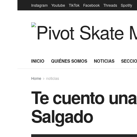
Instagram
Youtube
TikTok
Facebook
Threads
Spotify
INICIO
QUIÉNES SOMOS
NOTICIAS
SECCIO
Home
noticias
Te cuento una 
Salgado