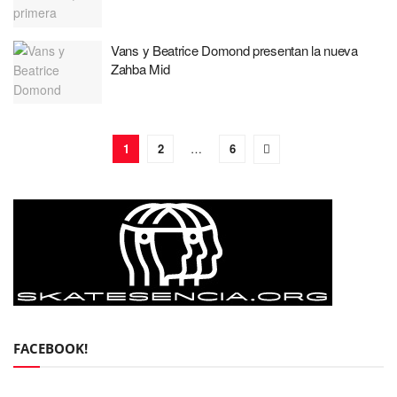
Vans y Beatrice Domond presentan la nueva
Zahba Mid
1
2
…
6
FACEBOOK!