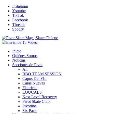
Instagram
Youtube
TikTok
Facebook
Threads
Spotify
Inicio
Quiénes Somos
Noticias
Secciones de Pivot
All
BBQ TEAM SESSION
Capos Del Flat
Caras Nuevas
Flattricks
LOUCALS
Next Level Recovery
Pivot Skate Club
Pivotline
Six Pack