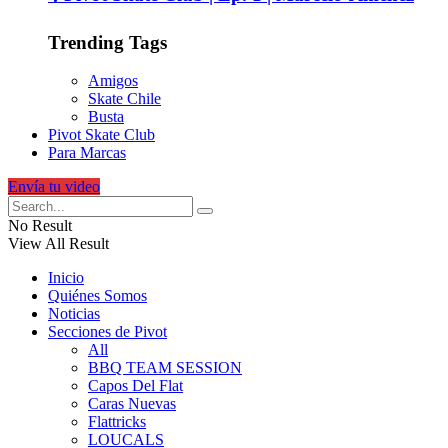
Trending Tags
Amigos
Skate Chile
Busta
Pivot Skate Club
Para Marcas
Envía tu video
No Result
View All Result
Inicio
Quiénes Somos
Noticias
Secciones de Pivot
All
BBQ TEAM SESSION
Capos Del Flat
Caras Nuevas
Flattricks
LOUCALS