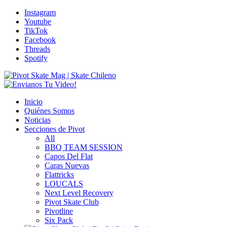
Instagram
Youtube
TikTok
Facebook
Threads
Spotify
Inicio
Quiénes Somos
Noticias
Secciones de Pivot
All
BBQ TEAM SESSION
Capos Del Flat
Caras Nuevas
Flattricks
LOUCALS
Next Level Recovery
Pivot Skate Club
Pivotline
Six Pack