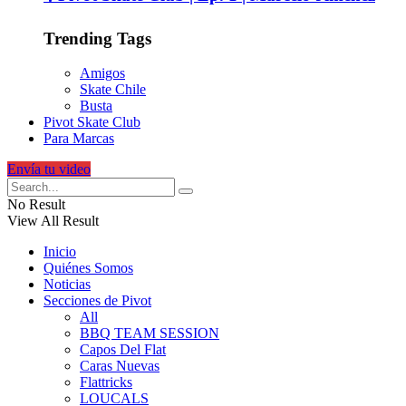
Trending Tags
Amigos
Skate Chile
Busta
Pivot Skate Club
Para Marcas
Envía tu video
No Result
View All Result
Inicio
Quiénes Somos
Noticias
Secciones de Pivot
All
BBQ TEAM SESSION
Capos Del Flat
Caras Nuevas
Flattricks
LOUCALS