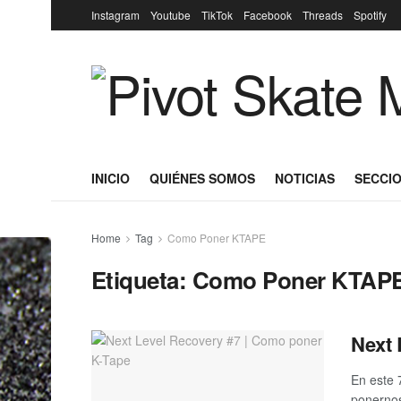
Instagram
Youtube
TikTok
Facebook
Threads
Spotify
INICIO
QUIÉNES SOMOS
NOTICIAS
SECCIO
Home
Tag
Como Poner KTAPE
Etiqueta:
Como Poner KTAP
Next 
En este 
ponernos