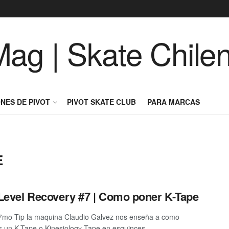
NES DE PIVOT
PIVOT SKATE CLUB
PARA MARCAS
E
Level Recovery #7 | Como poner K-Tape
7mo Tip la maquina Claudio Galvez nos enseña a como
 un K-Tape o Kinesiology Tape en esguinces ...