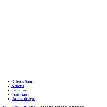
Quiénes Somos
Noticias
Secciones
Contactanos
| labless design.
2026
Pivot Skate Mag
- Todos los derechos reservados.