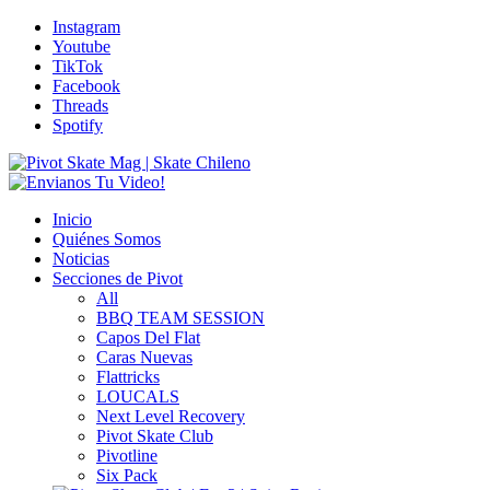
Instagram
Youtube
TikTok
Facebook
Threads
Spotify
Inicio
Quiénes Somos
Noticias
Secciones de Pivot
All
BBQ TEAM SESSION
Capos Del Flat
Caras Nuevas
Flattricks
LOUCALS
Next Level Recovery
Pivot Skate Club
Pivotline
Six Pack