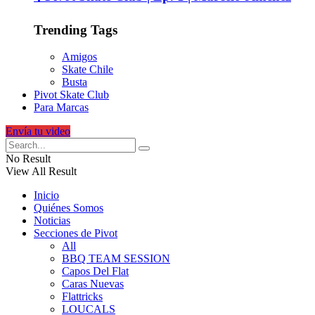
Trending Tags
Amigos
Skate Chile
Busta
Pivot Skate Club
Para Marcas
Envía tu video
No Result
View All Result
Inicio
Quiénes Somos
Noticias
Secciones de Pivot
All
BBQ TEAM SESSION
Capos Del Flat
Caras Nuevas
Flattricks
LOUCALS