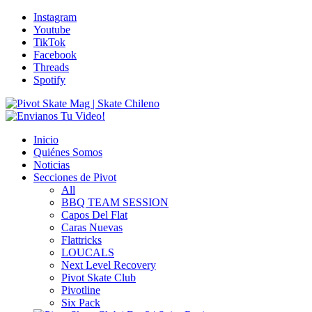
Instagram
Youtube
TikTok
Facebook
Threads
Spotify
Inicio
Quiénes Somos
Noticias
Secciones de Pivot
All
BBQ TEAM SESSION
Capos Del Flat
Caras Nuevas
Flattricks
LOUCALS
Next Level Recovery
Pivot Skate Club
Pivotline
Six Pack