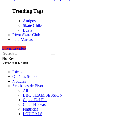
Trending Tags
Amigos
Skate Chile
Busta
Pivot Skate Club
Para Marcas
Envía tu video
No Result
View All Result
Inicio
Quiénes Somos
Noticias
Secciones de Pivot
All
BBQ TEAM SESSION
Capos Del Flat
Caras Nuevas
Flattricks
LOUCALS