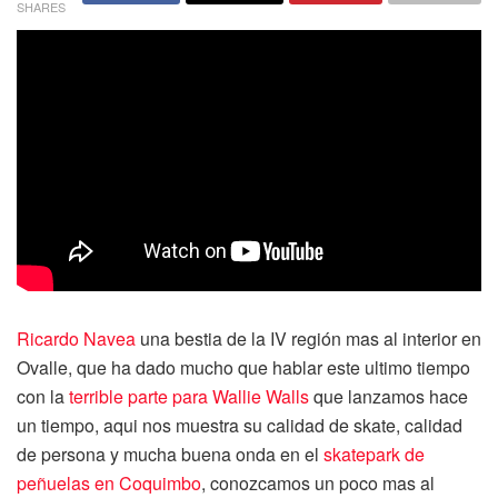
SHARES
Ricardo Navea
una bestia de la IV región mas al interior en
Ovalle, que ha dado mucho que hablar este ultimo tiempo
con la
terrible parte para Wallie Walls
que lanzamos hace
un tiempo, aqui nos muestra su calidad de skate, calidad
de persona y mucha buena onda en el
skatepark de
peñuelas en Coquimbo
, conozcamos un poco mas al