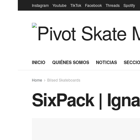
Instagram
Youtube
TikTok
Facebook
Threads
Spotify
INICIO
QUIÉNES SOMOS
NOTICIAS
SECCIO
Home
Bilsed Skateboards
SixPack | Igna