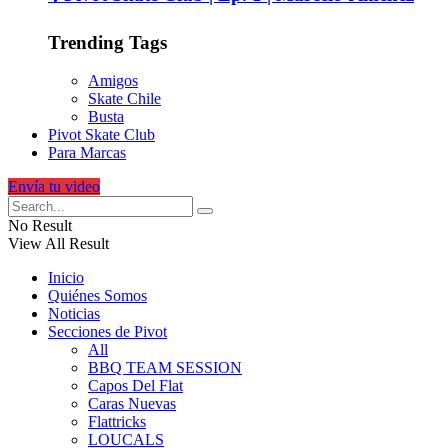
Trending Tags
Amigos
Skate Chile
Busta
Pivot Skate Club
Para Marcas
Envía tu video
No Result
View All Result
Inicio
Quiénes Somos
Noticias
Secciones de Pivot
All
BBQ TEAM SESSION
Capos Del Flat
Caras Nuevas
Flattricks
LOUCALS