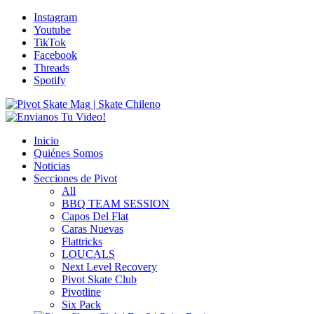
Instagram
Youtube
TikTok
Facebook
Threads
Spotify
Inicio
Quiénes Somos
Noticias
Secciones de Pivot
All
BBQ TEAM SESSION
Capos Del Flat
Caras Nuevas
Flattricks
LOUCALS
Next Level Recovery
Pivot Skate Club
Pivotline
Six Pack