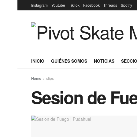
Instagram
Youtube
TikTok
Facebook
Threads
Spotify
INICIO
QUIÉNES SOMOS
NOTICIAS
SECCIO
Home
clips
Sesion de Fue