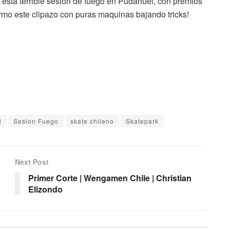
esta terrible sesión de fuego en Pudahuel, con premios
rmo este clipazo con puras maquinas bajando tricks!
l
Sesion Fuego
skate chileno
Skatepark
Next Post
Primer Corte | Wengamen Chile | Christian
Elizondo