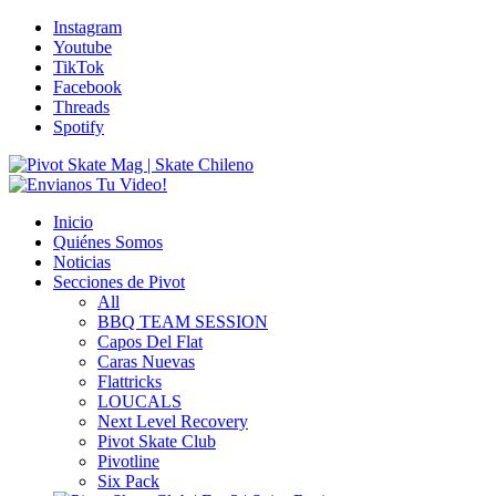
Instagram
Youtube
TikTok
Facebook
Threads
Spotify
Inicio
Quiénes Somos
Noticias
Secciones de Pivot
All
BBQ TEAM SESSION
Capos Del Flat
Caras Nuevas
Flattricks
LOUCALS
Next Level Recovery
Pivot Skate Club
Pivotline
Six Pack