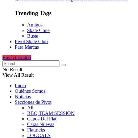
Trending Tags
Amigos
Skate Chile
Busta
Pivot Skate Club
Para Marcas
Envía tu video
No Result
View All Result
Inicio
Quiénes Somos
Noticias
Secciones de Pivot
All
BBQ TEAM SESSION
Capos Del Flat
Caras Nuevas
Flattricks
LOUCALS