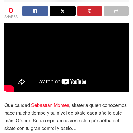
0
SHARES
Que calidad
Sebastián Montes
, skater a quien conocemos
hace mucho tiempo y su nivel de skate cada año lo pule
más. Grande Seba esperamos verte siempre arriba del
skate con tu gran control y estilo…