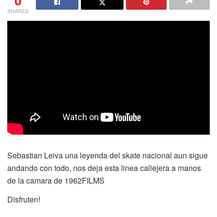
0
SHARES
Sebastian Leiva una leyenda del skate nacional aun sigue
andando con todo, nos deja esta linea callejera a manos
de la camara de 1962FILMS
Disfruten!