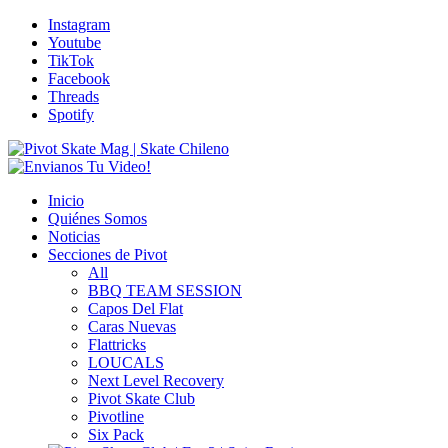
Instagram
Youtube
TikTok
Facebook
Threads
Spotify
Inicio
Quiénes Somos
Noticias
Secciones de Pivot
All
BBQ TEAM SESSION
Capos Del Flat
Caras Nuevas
Flattricks
LOUCALS
Next Level Recovery
Pivot Skate Club
Pivotline
Six Pack