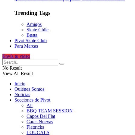
Trending Tags
Amigos
Skate Chile
Busta
Pivot Skate Club
Para Marcas
Envía tu video
No Result
View All Result
Inicio
Quiénes Somos
Noticias
Secciones de Pivot
All
BBQ TEAM SESSION
Capos Del Flat
Caras Nuevas
Flattricks
LOUCALS