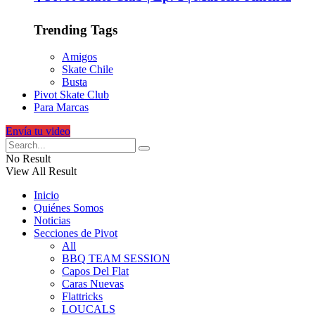
Trending Tags
Amigos
Skate Chile
Busta
Pivot Skate Club
Para Marcas
Envía tu video
No Result
View All Result
Inicio
Quiénes Somos
Noticias
Secciones de Pivot
All
BBQ TEAM SESSION
Capos Del Flat
Caras Nuevas
Flattricks
LOUCALS