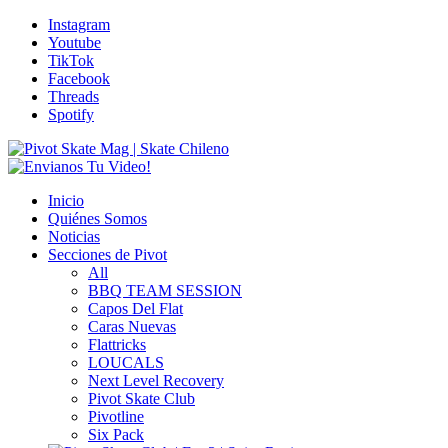
Instagram
Youtube
TikTok
Facebook
Threads
Spotify
Inicio
Quiénes Somos
Noticias
Secciones de Pivot
All
BBQ TEAM SESSION
Capos Del Flat
Caras Nuevas
Flattricks
LOUCALS
Next Level Recovery
Pivot Skate Club
Pivotline
Six Pack