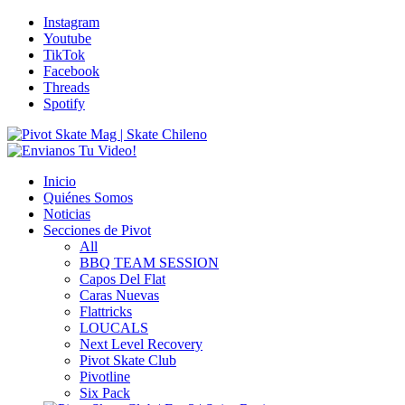
Instagram
Youtube
TikTok
Facebook
Threads
Spotify
Inicio
Quiénes Somos
Noticias
Secciones de Pivot
All
BBQ TEAM SESSION
Capos Del Flat
Caras Nuevas
Flattricks
LOUCALS
Next Level Recovery
Pivot Skate Club
Pivotline
Six Pack