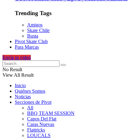
Trending Tags
Amigos
Skate Chile
Busta
Pivot Skate Club
Para Marcas
Envía tu video
No Result
View All Result
Inicio
Quiénes Somos
Noticias
Secciones de Pivot
All
BBQ TEAM SESSION
Capos Del Flat
Caras Nuevas
Flattricks
LOUCALS