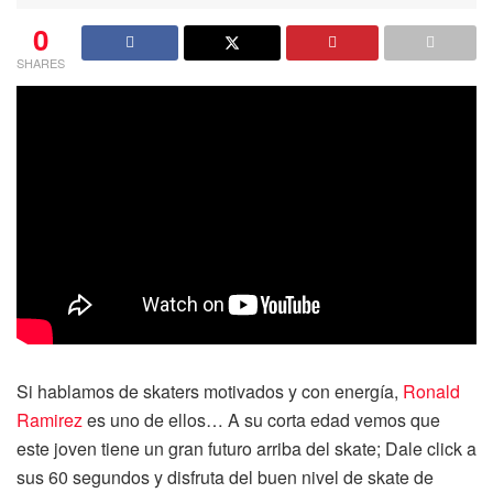
0
SHARES
Si hablamos de skaters motivados y con energía,
Ronald
Ramirez
es uno de ellos… A su corta edad vemos que
este joven tiene un gran futuro arriba del skate; Dale click a
sus 60 segundos y disfruta del buen nivel de skate de