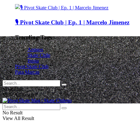
🎙️ Pivot Skate Club | Ep. 1 | Marcelo Jimenez
Trending Tags
Amigos
Skate Chile
Busta
Pivot Skate Club
Para Marcas
No Result
View All Result
No Result
View All Result