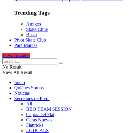
Trending Tags
Amigos
Skate Chile
Busta
Pivot Skate Club
Para Marcas
Envía tu video
No Result
View All Result
Inicio
Quiénes Somos
Noticias
Secciones de Pivot
All
BBQ TEAM SESSION
Capos Del Flat
Caras Nuevas
Flattricks
LOUCALS