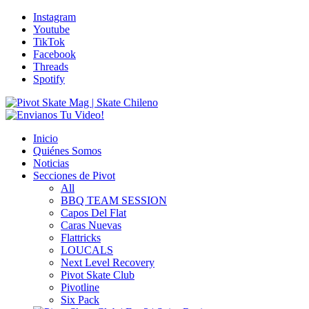
Instagram
Youtube
TikTok
Facebook
Threads
Spotify
Inicio
Quiénes Somos
Noticias
Secciones de Pivot
All
BBQ TEAM SESSION
Capos Del Flat
Caras Nuevas
Flattricks
LOUCALS
Next Level Recovery
Pivot Skate Club
Pivotline
Six Pack