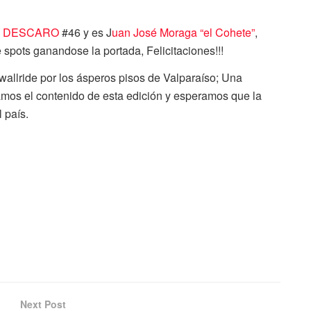
A DESCARO
#46 y es J
uan José Moraga “el Cohete”
,
 spots ganandose la portada, Felicitaciones!!!
 wallride por los ásperos pisos de Valparaíso; Una
mos el contenido de esta edición y esperamos que la
 país.
Next Post