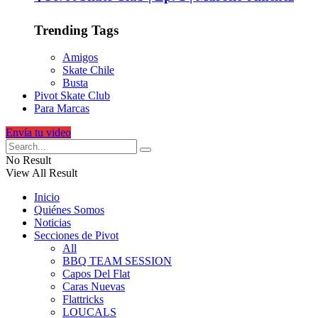
Trending Tags
Amigos
Skate Chile
Busta
Pivot Skate Club
Para Marcas
Envía tu video
No Result
View All Result
Inicio
Quiénes Somos
Noticias
Secciones de Pivot
All
BBQ TEAM SESSION
Capos Del Flat
Caras Nuevas
Flattricks
LOUCALS