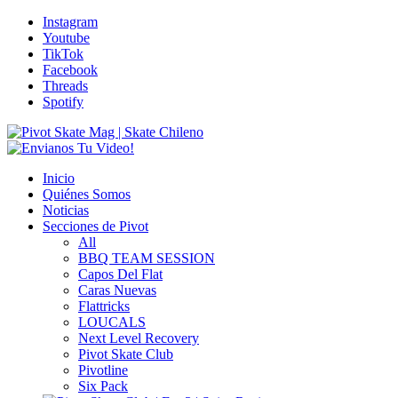
Instagram
Youtube
TikTok
Facebook
Threads
Spotify
Inicio
Quiénes Somos
Noticias
Secciones de Pivot
All
BBQ TEAM SESSION
Capos Del Flat
Caras Nuevas
Flattricks
LOUCALS
Next Level Recovery
Pivot Skate Club
Pivotline
Six Pack