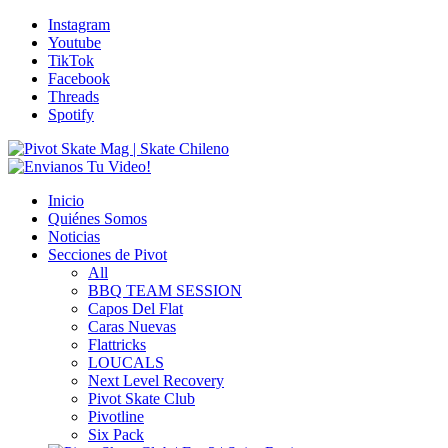
Instagram
Youtube
TikTok
Facebook
Threads
Spotify
Inicio
Quiénes Somos
Noticias
Secciones de Pivot
All
BBQ TEAM SESSION
Capos Del Flat
Caras Nuevas
Flattricks
LOUCALS
Next Level Recovery
Pivot Skate Club
Pivotline
Six Pack