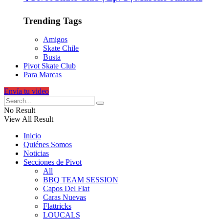
Trending Tags
Amigos
Skate Chile
Busta
Pivot Skate Club
Para Marcas
Envía tu video
No Result
View All Result
Inicio
Quiénes Somos
Noticias
Secciones de Pivot
All
BBQ TEAM SESSION
Capos Del Flat
Caras Nuevas
Flattricks
LOUCALS