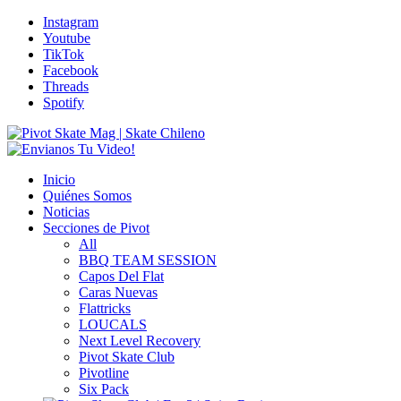
Instagram
Youtube
TikTok
Facebook
Threads
Spotify
Inicio
Quiénes Somos
Noticias
Secciones de Pivot
All
BBQ TEAM SESSION
Capos Del Flat
Caras Nuevas
Flattricks
LOUCALS
Next Level Recovery
Pivot Skate Club
Pivotline
Six Pack