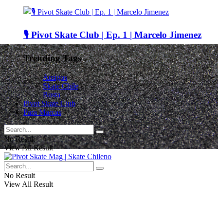
🎙️ Pivot Skate Club | Ep. 1 | Marcelo Jimenez
Trending Tags
Amigos
Skate Chile
Busta
Pivot Skate Club
Para Marcas
No Result
View All Result
No Result
View All Result