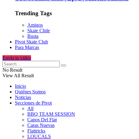
Trending Tags
Amigos
Skate Chile
Busta
Pivot Skate Club
Para Marcas
Envía tu video
No Result
View All Result
Inicio
Quiénes Somos
Noticias
Secciones de Pivot
All
BBQ TEAM SESSION
Capos Del Flat
Caras Nuevas
Flattricks
LOUCALS