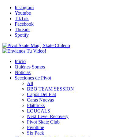
Instagram
Youtube
TikTok
Facebook
Threads
Spotify
Inicio
Quiénes Somos
Noticias
Secciones de Pivot
All
BBQ TEAM SESSION
Capos Del Flat
Caras Nuevas
Flattricks
LOUCALS
Next Level Recovery
Pivot Skate Club
Pivotline
Six Pack