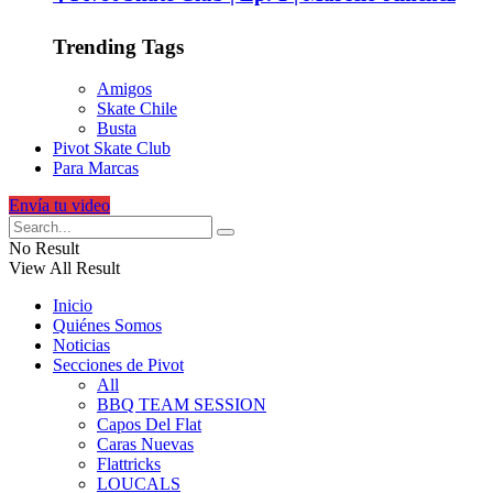
Trending Tags
Amigos
Skate Chile
Busta
Pivot Skate Club
Para Marcas
Envía tu video
No Result
View All Result
Inicio
Quiénes Somos
Noticias
Secciones de Pivot
All
BBQ TEAM SESSION
Capos Del Flat
Caras Nuevas
Flattricks
LOUCALS