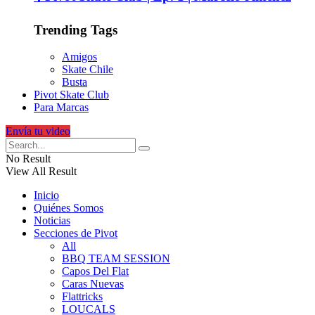
Trending Tags
Amigos
Skate Chile
Busta
Pivot Skate Club
Para Marcas
Envía tu video
No Result
View All Result
Inicio
Quiénes Somos
Noticias
Secciones de Pivot
All
BBQ TEAM SESSION
Capos Del Flat
Caras Nuevas
Flattricks
LOUCALS