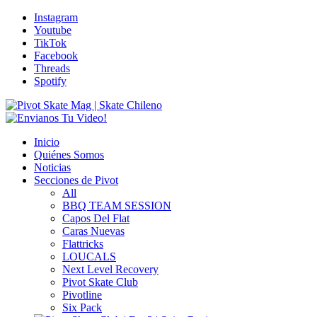
Instagram
Youtube
TikTok
Facebook
Threads
Spotify
Inicio
Quiénes Somos
Noticias
Secciones de Pivot
All
BBQ TEAM SESSION
Capos Del Flat
Caras Nuevas
Flattricks
LOUCALS
Next Level Recovery
Pivot Skate Club
Pivotline
Six Pack