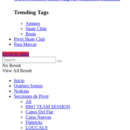
Trending Tags
Amigos
Skate Chile
Busta
Pivot Skate Club
Para Marcas
Envía tu video
No Result
View All Result
Inicio
Quiénes Somos
Noticias
Secciones de Pivot
All
BBQ TEAM SESSION
Capos Del Flat
Caras Nuevas
Flattricks
LOUCALS