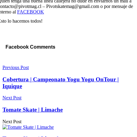
uien tenga una buena linea callejera no dude en enviarnos un mail a
contacto@pivotmag.cl – Pivotskatemag@gmail.com o por mensaje de
nterno al
FACEBOOK
sto lo hacemos todos!
Facebook Comments
Previous Post
Cobertura | Campeonato Yogu Yogu OnTour |
Iquique
Next Post
Tomate Skate | Limache
Next Post