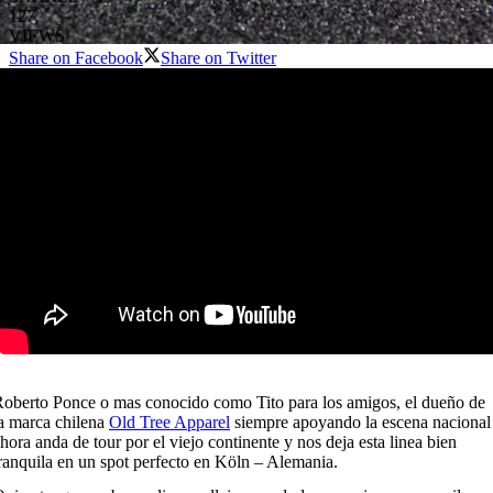
127
VIEWS
Share on Facebook
Share on Twitter
oberto Ponce o mas conocido como Tito para los amigos, el dueño de
a marca chilena
Old Tree Apparel
siempre apoyando la escena nacional
hora anda de tour por el viejo continente y nos deja esta linea bien
ranquila en un spot perfecto en Köln – Alemania.