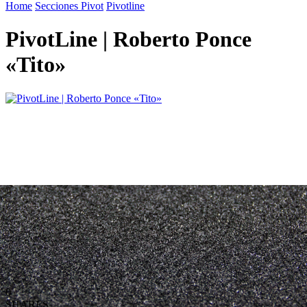
Home
Secciones Pivot
Pivotline
PivotLine | Roberto Ponce
«Tito»
0
SHARES