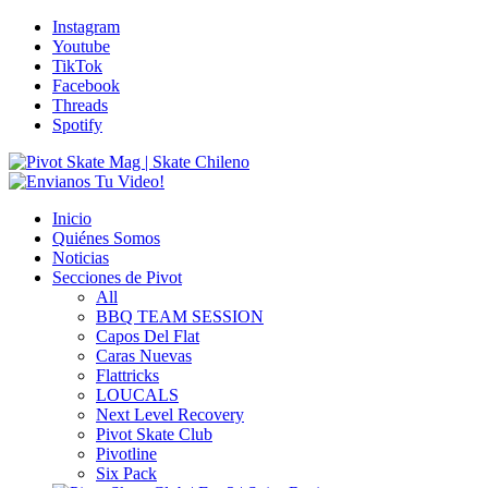
Instagram
Youtube
TikTok
Facebook
Threads
Spotify
Inicio
Quiénes Somos
Noticias
Secciones de Pivot
All
BBQ TEAM SESSION
Capos Del Flat
Caras Nuevas
Flattricks
LOUCALS
Next Level Recovery
Pivot Skate Club
Pivotline
Six Pack