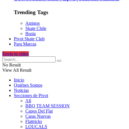
Trending Tags
Amigos
Skate Chile
Busta
Pivot Skate Club
Para Marcas
Envía tu video
No Result
View All Result
Inicio
Quiénes Somos
Noticias
Secciones de Pivot
All
BBQ TEAM SESSION
Capos Del Flat
Caras Nuevas
Flattricks
LOUCALS