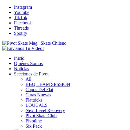
Instagram
Youtube
TikTok
Facebook
Threads
Spotify
Inicio
Quiénes Somos
Noticias
Secciones de Pivot
All
BBQ TEAM SESSION
Capos Del Flat
Caras Nuevas
Flattricks
LOUCALS
Next Level Recovery
Pivot Skate Club
Pivotline
Six Pack