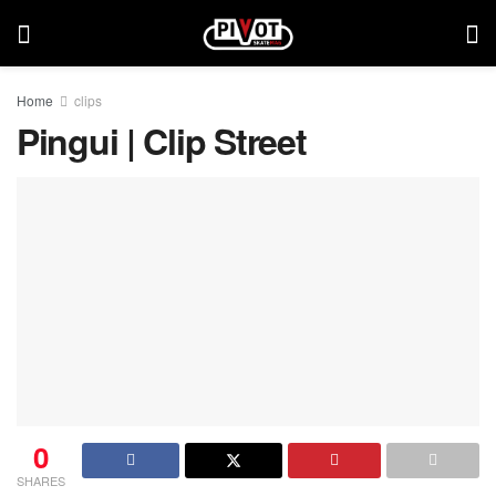
Home
clips
Pingui | Clip Street
0
SHARES