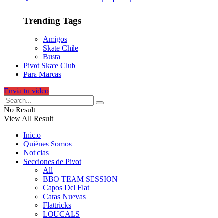
Trending Tags
Amigos
Skate Chile
Busta
Pivot Skate Club
Para Marcas
Envía tu video
No Result
View All Result
Inicio
Quiénes Somos
Noticias
Secciones de Pivot
All
BBQ TEAM SESSION
Capos Del Flat
Caras Nuevas
Flattricks
LOUCALS