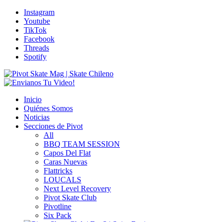
Instagram
Youtube
TikTok
Facebook
Threads
Spotify
Inicio
Quiénes Somos
Noticias
Secciones de Pivot
All
BBQ TEAM SESSION
Capos Del Flat
Caras Nuevas
Flattricks
LOUCALS
Next Level Recovery
Pivot Skate Club
Pivotline
Six Pack