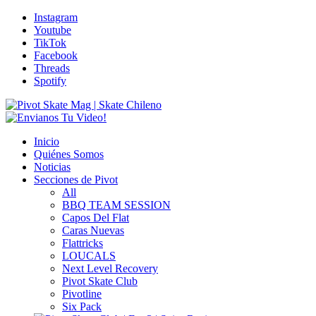
Instagram
Youtube
TikTok
Facebook
Threads
Spotify
Inicio
Quiénes Somos
Noticias
Secciones de Pivot
All
BBQ TEAM SESSION
Capos Del Flat
Caras Nuevas
Flattricks
LOUCALS
Next Level Recovery
Pivot Skate Club
Pivotline
Six Pack