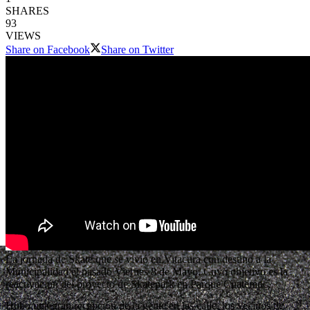
SHARES
93
VIEWS
Share on Facebook
Share on Twitter
La jornada de Skate que se vivió en Vitacura con destino a la
Municipalidad el pasado Viernes 8 de Mayo, C
uyo objetivo es la
reactivación del proyecto de Skatepark en Parque Cuatemoc,
Hubo una gran recepción de la gente en las calle, los vecinos de