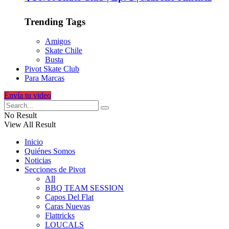
Trending Tags
Amigos
Skate Chile
Busta
Pivot Skate Club
Para Marcas
Envía tu video
No Result
View All Result
Inicio
Quiénes Somos
Noticias
Secciones de Pivot
All
BBQ TEAM SESSION
Capos Del Flat
Caras Nuevas
Flattricks
LOUCALS