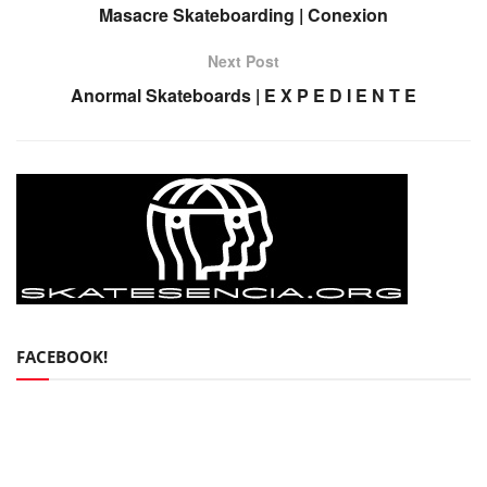
Masacre Skateboarding | Conexion
Next Post
Anormal Skateboards | E X P E D I E N T E
FACEBOOK!