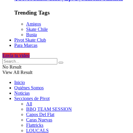
Trending Tags
Amigos
Skate Chile
Busta
Pivot Skate Club
Para Marcas
Envía tu video
No Result
View All Result
Inicio
Quiénes Somos
Noticias
Secciones de Pivot
All
BBQ TEAM SESSION
Capos Del Flat
Caras Nuevas
Flattricks
LOUCALS