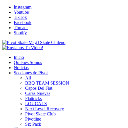
Instagram
Youtube
TikTok
Facebook
Threads
Spotify
Inicio
Quiénes Somos
Noticias
Secciones de Pivot
All
BBQ TEAM SESSION
Capos Del Flat
Caras Nuevas
Flattricks
LOUCALS
Next Level Recovery
Pivot Skate Club
Pivotline
Six Pack